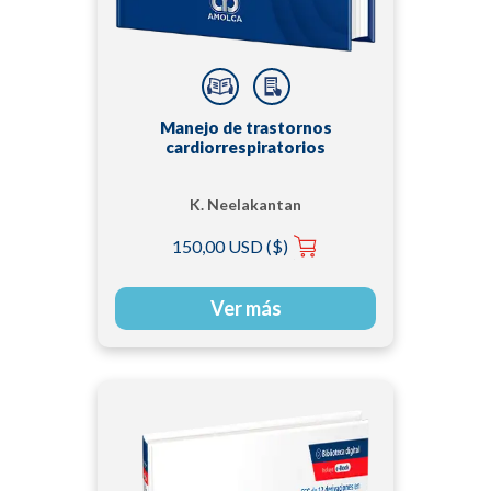
Manejo de trastornos
cardiorrespiratorios
K. Neelakantan
Viswanathan | Sowmya
150,00 USD ($)
Gopalan
Ver más