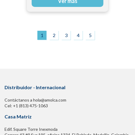
Ver más
1
2
3
4
5
Distribuidor - Internacional
Contáctanos a hola@amolca.com
Cel: +1 (813) 475-1063
Casa Matriz
Edif. Square Torre Inexmoda
Carrera 43 #9 Sur 195. oficina 1334, El Poblado. Medellín, Colombia