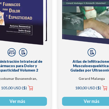
nistración Intratecal de
Atlas de Infiltracion
ármacos para Dolor y
Musculoesquelética
spasticidad Volumen 2
Guiadas por Ultrason
sokumar Buvanendran,
Gerard Malanga
MD
105,00 USD ($)
180,00 USD ($)
Ver más
Ver más