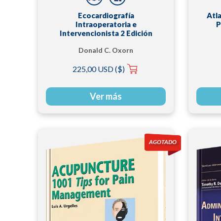
Ecocardiografía
Atl
Intraoperatoria e
P
Intervencionista 2 Edición
Donald C. Oxorn
225,00 USD ($)
Ver más