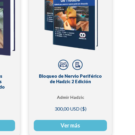
es
Bloqueo de Nervio Periférico
s
de Hadzic 2 Edición
ido
Admir Hadzic
300,00 USD ($)
Ver más