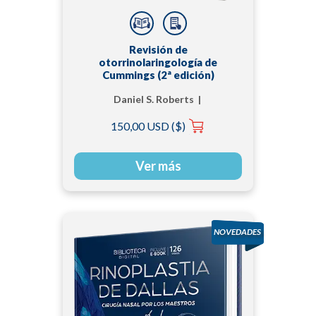
Revisión de
otorrinolaringología de
Cummings (2ª edición)
Daniel S. Roberts |
Harrison W. Lin |
150,00 USD ($)
Jeffrey P. Harris
Ver más