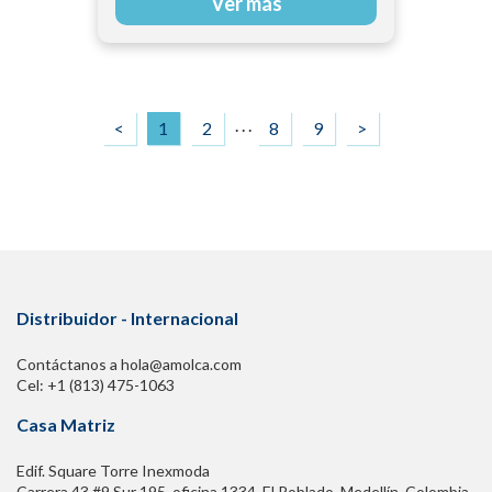
Ver más
. . .
<
1
2
8
9
>
Distribuidor - Internacional
Contáctanos a hola@amolca.com
Cel: +1 (813) 475-1063
Casa Matriz
Edif. Square Torre Inexmoda
Carrera 43 #9 Sur 195. oficina 1334, El Poblado. Medellín, Colombia