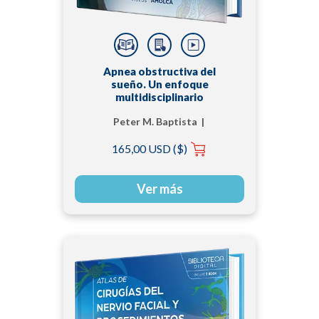
Apnea obstructiva del
sueño. Un enfoque
multidisciplinario
Peter M. Baptista |
Rodolfo Lugo Saldaña |
165,00 USD ($)
Steve Amado Galeano
Ver más