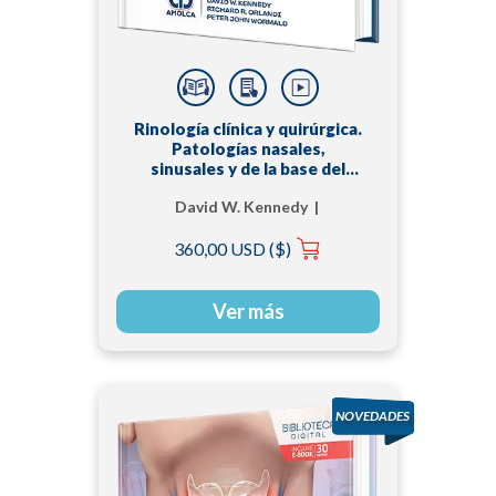
Rinología clínica y quirúrgica.
Patologías nasales,
sinusales y de la base del
cráneo
David W. Kennedy |
Peter H. Hwang | Peter
360,00 USD ($)
John Wormald |
Richard R. Orlandi
Ver más