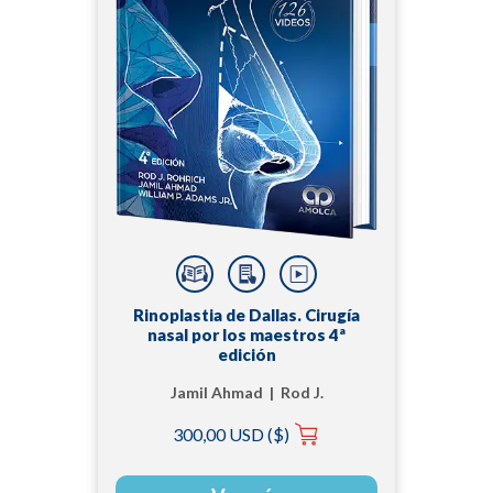
Rinoplastia de Dallas. Cirugía
nasal por los maestros 4ª
edición
Jamil Ahmad | Rod J.
Rohrich | William P.
300,00 USD ($)
Adams Jr.