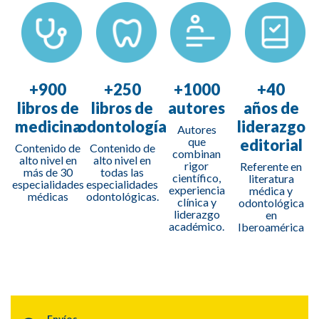
+900
+250
+1000
+40
libros de
libros de
autores
años de
medicina
odontología
liderazgo
Autores
que
editorial
Contenido de
Contenido de
combinan
alto nivel en
alto nivel en
rigor
Referente en
más de 30
todas las
científico,
literatura
especialidades
especialidades
experiencia
médica y
médicas
odontológicas.
clínica y
odontológica
liderazgo
en
académico.
Iberoamérica
Atlas a color de enfermedades
Envíos