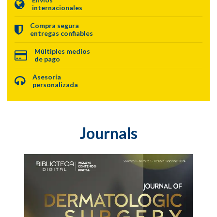
periodontales locales y sistémicas
internacionales
Compra segura
Dimitris Tatakis | Eleana
entregas confiables
Stoufi | George Laskaris
150,00 USD ($)
Múltiples medios
de pago
Asesoría
Ver más
personalizada
Journals