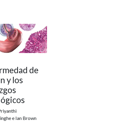
rmedad de
n y los
azgos
lógicos
riyanthi
nghe e Ian Brown