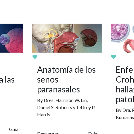
Anatomía de los
Enfe
a las
senos
Croh
paranasales
hall
pato
By Dres. Harrison W. Lin,
Daniel S. Roberts y Jeffrey P.
By Dra. P
Harris
Kumarasi
Guía
Descargar
Guía