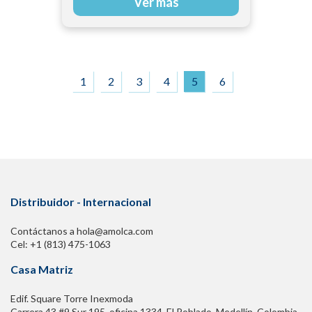
Ver más
1
2
3
4
5
6
Distribuidor - Internacional
Contáctanos a hola@amolca.com
Cel: +1 (813) 475-1063
Casa Matriz
Edif. Square Torre Inexmoda
Carrera 43 #9 Sur 195. oficina 1334, El Poblado. Medellín, Colombia