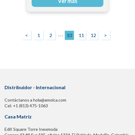
Ver más
. . .
<
1
2
10
11
12
>
Distribuidor - Internacional
Contáctanos a hola@amolca.com
Cel: +1 (813) 475-1063
Casa Matriz
Edif. Square Torre Inexmoda
Carrera 43 #9 Sur 195. oficina 1334, El Poblado. Medellín, Colombia