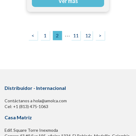
Ver más
. . .
<
1
2
11
12
>
Distribuidor - Internacional
Contáctanos a hola@amolca.com
Cel: +1 (813) 475-1063
Casa Matriz
Edif. Square Torre Inexmoda
Carrera 43 #9 Sur 195. oficina 1334, El Poblado. Medellín, Colombia