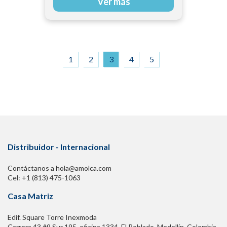
Ver más
1
2
3
4
5
Distribuidor - Internacional
Contáctanos a hola@amolca.com
Cel: +1 (813) 475-1063
Casa Matriz
Edif. Square Torre Inexmoda
Carrera 43 #9 Sur 195. oficina 1334, El Poblado. Medellín, Colombia