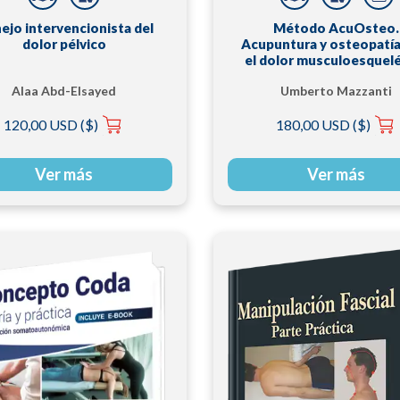
ejo intervencionista del
Método AcuOsteo.
dolor pélvico
Acupuntura y osteopatía
el dolor musculoesquel
de las extremidade
Alaa Abd-Elsayed
Umberto Mazzanti
120,00 USD ($)
180,00 USD ($)
Ver más
Ver más