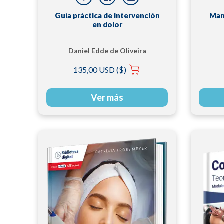
Guía práctica de intervención
Man
en dolor
Daniel Edde de Oliveira
Silva | Francisco Abaeté
135,00 USD ($)
das Chagas Neto |
Francisco Carlos Obata
Cordon
Ver más