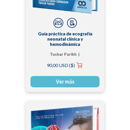
Guía práctica de ecografía
neonatal clínica y
hemodinámica
Tushar Parikh |
Venkataseshan
90,00 USD ($)
Sundaram
Ver más