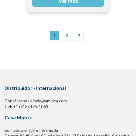
Ver más
1
2
3
Distribuidor - Internacional
Contáctanos a hola@amolca.com
Cel: +1 (813) 475-1063
Casa Matriz
Edif. Square Torre Inexmoda
Carrera 43 #9 Sur 195. oficina 1334, El Poblado. Medellín, Colombia