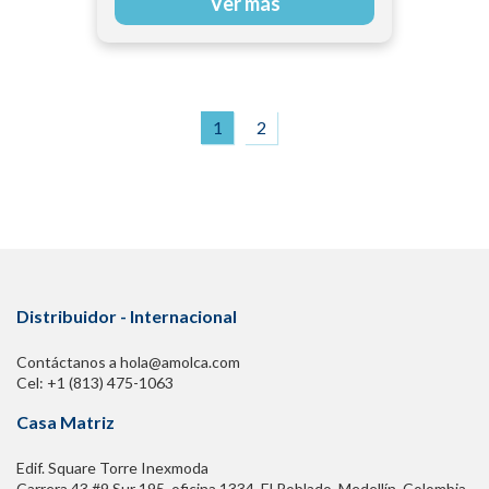
Ver más
1
2
Distribuidor - Internacional
Contáctanos a hola@amolca.com
Cel: +1 (813) 475-1063
Casa Matriz
Edif. Square Torre Inexmoda
Carrera 43 #9 Sur 195. oficina 1334, El Poblado. Medellín, Colombia