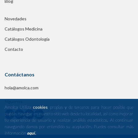
Blog
Novedades
Catálogos Medicina
Catálogos Odontología
Contacto
Contáctanos
hola@amolca.com
Síguenos
Amolca Utiliza
cookies
propias y de terceros para hacer posible que
puedas navegar en nuestro sitio web desde tu localidad, así como mejorar
tu experiencia de usuario y realizar análisis estadísticos. Al continuar
navegando damos por entendido su aceptación. Puedes consultar más
información
aquí
.