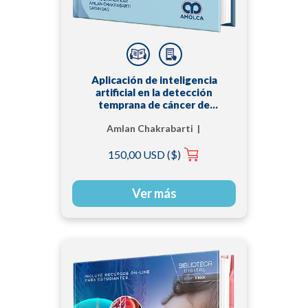
Aplicación de inteligencia
artificial en la detección
temprana de cáncer de
pulmón
Amlan Chakrabarti |
Jhilam Mukherjee |
150,00 USD ($)
Madhuchanda Kar |
Sayan Das
Ver más