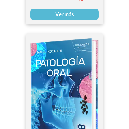
Fernando Palma
Escobar | Gustavo
Ver más
Ciendua Calderón |
Natalia Hernández
Mantilla | Sonia
Salamanca Mora. MD.