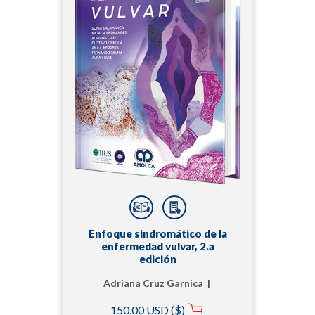
Enfoque sindromático de la
enfermedad vulvar, 2.a
edición
Adriana Cruz Garnica |
Ana Lucía Herrera |
150,00 USD ($)
Aura Ibeth Ruiz R |