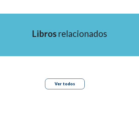
6. Policaprolactona,
Virgínia Amaral
Libros
relacionados
7. Ácido poli-D-L-láctico,
Luiz Tonon
8. Matriz híbrida con ácido hialurónico e hidroxiapatita
de calcio
incorporada,
Ver todos
Alexander Nassif
Sheila Espicalsky
Sheila Mulatti
9. Híbridos personalizables,