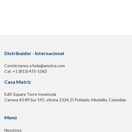
Gabriel Ângelo de Araújo Sampaio
Gladstone Faria
10. Biorremodelador tisular,
Juliana Schinzari Palo
Distribuidor - Internacional
Bernardo Ramalho Martins Pinto
Contáctanos a hola@amolca.com
Cel: +1 (813) 475-1063
11. Estrategias regenerativas: exosomas y PDRN,
Casa Matriz
Cyro Hirano
Edif. Square Torre Inexmoda
Carrera 43 #9 Sur 195. oficina 1334, El Poblado. Medellín, Colombia
Denise Barcelos
Menú
12. Cómo hacer de la ecografía dermatológica una aliada
para los
tratamientos bioestimuladores,
Nosotros