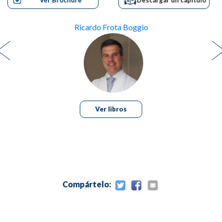
Ver Brochure
Descargar un capítulo
3. Fibroblastos: células clave en la homeostasis de la
piel,
Ricardo Frota Boggio
Ada Trindade de Almeida
Bianca Viscomi
4. Hidroxiapatita de calcio en el rostro,
Bárbara Saavedra
Ver libros
Isabela Pitta
5. Ácido poli-L-láctico,
Luiza Zonzine
Compártelo:
Luis Eduardo Toledo Avelar