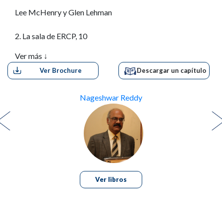
Lee McHenry y Glen Lehman
2. La sala de ERCP, 10
Ver más ↓
Anna M. Duloy y Steven A. Edmundowicz
Ver Brochure
Descargar un capítulo
3. Aspectos radiológicos y seguridad de la radiación
en la
ERCP, 17
Nageshwar Reddy
Karl Kwok y Timothy Yoo
4. Endoscopios, guías y accesorios, 27
Sushil K. Ahlawat y Firas H. Al-Kawas
Ver libros
5. Reprocesamiento de los duodenoscopios, 43
Shivanand Bomman y Andrew S. Ross