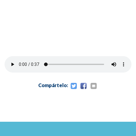
6. Implicaciones medioambientales de la ERCP:
la endoscopia ecológica, 50
Lars Aabakken y Andrew Veitch
7. Sedación para la ERCP, 55
Katherine Herbert Hatter, Catherine Dawson Tobin
y Gregory A. Coté
Compártelo:
8. Indicaciones y contraindicaciones de la ERCP, 62
Jad P. AbiMansour y Vinay Chandrasekhara
9. Eventos adversos relacionados con la ERCP:
predicción,
prevención y tratamiento, 67