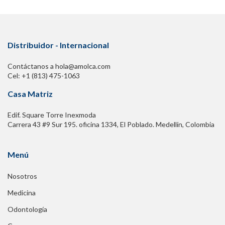
Douglas O. Faigel
14. Aspectos médico-legales de la ERCP, 107
Distribuidor - Internacional
Andrew Feld, Lyndon Hernández y Peter B. Cotton
Contáctanos a hola@amolca.com
Cel: +1 (813) 475-1063
SECCIÓN 2. Técnicas
Casa Matriz
15. Canulación de la papila mayor y esfinterotomía
Edif. Square Torre Inexmoda
de acceso, 119
Carrera 43 #9 Sur 195. oficina 1334, El Poblado. Medellín, Colombia
Michael J. Bourke
Menú
16. Esfinterotomía biliar, 135
Nosotros
Medicina
Horst Neuhaus
Odontología
17. Dilatación con balón de la papila nativa