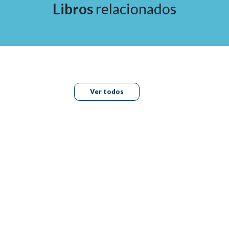
Libros
relacionados
Mohammad Bilal, Matthew R. Krafft y Martin L.
Freeman
10. Formación para la ERCP, 78
Eric M. Montminy, Jerome C. Edelson y Sachin Wani
Ver todos
11. Preparación del paciente para la ERCP, 88
John T. Maple
12. Principios de electrocirugía, 94
Petros C. Benias y David Leslie Carr-Locke
13. Indicadores y medidas de calidad en la ERCP, 101