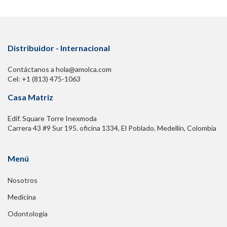
3. Uso óptimo del plasma rico en plaquetas
y del plasma
pobre en plaquetas 23
ANJAY K. BATRA, CHRISTOPHER M. BRUSALIS,
Distribuidor - Internacional
JOHNATHON
MCCORMICK, HARKIRAT JAWANDA,
ZEESHAN KHAN,
SACHIN ALLAHABADI, GARRETT
Contáctanos a hola@amolca.com
R. JACKSON Y JORGE CHAHLA
Cel: +1 (813) 475-1063
Casa Matriz
Introducción 23
Edif. Square Torre Inexmoda
Plasma rico en plaquetas y plasma pobre en
Carrera 43 #9 Sur 195. oficina 1334, El Poblado. Medellín, Colombia
plaquetas:
Descripción general 23
Menú
Curación muscular 24
Nosotros
Aplicaciones clínicas comunes 25
Medicina
Enfermedad del manguito rotador 25
Odontología