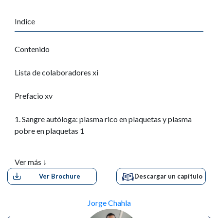
Indice
Contenido
Lista de colaboradores xi
Prefacio xv
1. Sangre autóloga: plasma rico en plaquetas
y plasma
pobre en plaquetas 1
ALBERTO GOBBI, KATARZYNA HERMAN, IGNACIO
Ver más ↓
DALLO,
LEANDRA BIZZOCO Y MELANIO ACOSTA IV
Ver Brochure
Descargar un capítulo
Introducción 1
Jorge Chahla
Composición 2