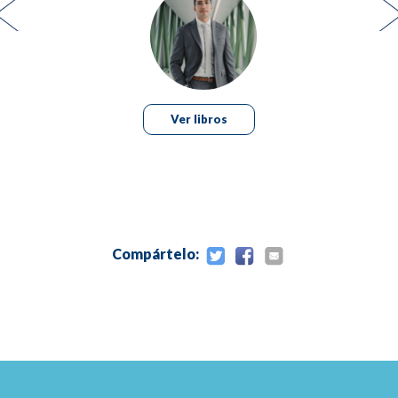
Fibrina rica en plaquetas 3
Funciones de la fibrina en la regeneración 4
Aplicaciones en ortopedia 5
Ver libros
Plasma rico en plaquetas en la curación muscular 7
Plasma rico en plaquetas en el cartílago 7
Conclusión 8
Compártelo:
Referencias bibliográficas 9
2. Definición, medición y optimización
del plasma rico en
plaquetas 13
SHANE A. SHAPIRO, JOSHUA M. ROMERO
Y