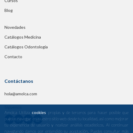
Cursos
Blog
Novedades
Catálogos Medicina
Catálogos Odontología
Contacto
Contáctanos
hola@amolca.com
Síguenos
Amolca Utiliza
cookies
propias y de terceros para hacer posible que
puedas navegar en nuestro sitio web desde tu localidad, así como mejorar
tu experiencia de usuario y realizar análisis estadísticos. Al continuar
navegando damos por entendido su aceptación. Puedes consultar más