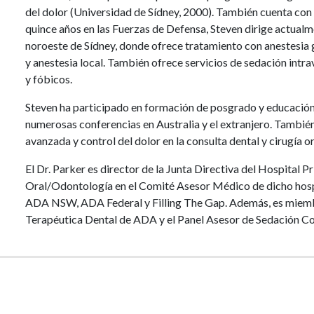
del dolor (Universidad de Sídney, 2000). También cuenta con 
quince años en las Fuerzas de Defensa, Steven dirige actualme
noroeste de Sídney, donde ofrece tratamiento con anestesia g
y anestesia local. También ofrece servicios de sedación intr
y fóbicos.
Steven ha participado en formación de posgrado y educación
numerosas conferencias en Australia y el extranjero. También
avanzada y control del dolor en la consulta dental y cirugía o
El Dr. Parker es director de la Junta Directiva del Hospital 
Oral/Odontología en el Comité Asesor Médico de dicho hospit
ADA NSW, ADA Federal y Filling The Gap. Además, es miembr
Terapéutica Dental de ADA y el Panel Asesor de Sedación Con