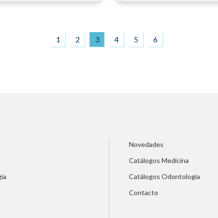
1
2
3
4
5
6
Novedades
Catálogos Medicina
ía
Catálogos Odontología
Contacto