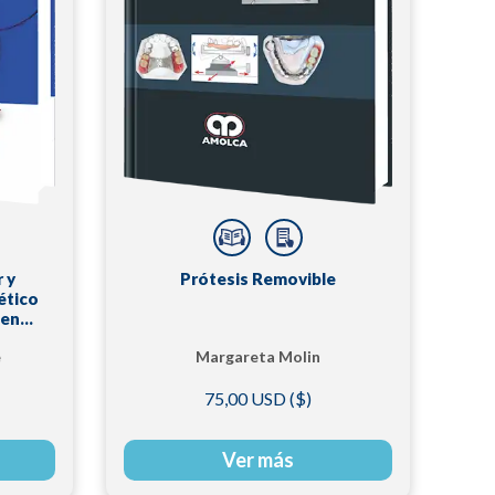
 y
Prótesis Removible
ético
 en
e
Margareta Molin
Thoren
75,00 USD ($)
Ver más