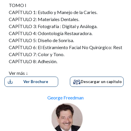
TOMO I
CAPÍTULO 1: Estudio y Manejo de la Caries.
CAPÍTULO 2: Materiales Dentales.
CAPÍTULO 3: Fotografía : Digital y Análoga.
CAPÍTULO 4: Odontología Restauradora.
CAPÍTULO 5: Diseño de Sonrisa.
CAPÍTULO 6: El Estiramiento Facial No Quirúrgico: Restaura
CAPÍTULO 7: Color y Tono.
CAPÍTULO 8: Adhesión.
CAPÍTULO 9: Resinas Compuestas Directas en Dientes Anter
Ver más ↓
CAPÍTULO 10: Resinas Compuestas Directas en Posteriores.
Ver Brochure
Descargar un capítulo
CAPÍTULO 11: Pulido.
CAPÍTULO 12: Refuerzo de Fibra.
CAPÍTULO 13: Ionómeros de Vidrio para Restauración.
George Freedman
CAPÍTULO 14: Blanqueamiento.
CAPÍTULO 15: Carillas Directas.
CAPÍTULO 16: Carillas de Porcelana.