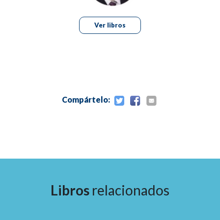
TOMO II
CAPÍTULO 17: Inlays y Onlays Estéticas.
CAPÍTULO 18: Núcleos Estéticos.
Ver libros
CAPÍTULO 19: Restauraciones Todo-Cerámica en un solo Die
CAPÍTULO 20: Cerámica: Restauraciones de Metal – Porcela
CAPÍTULO 21: Coronas y Puentes De Metal -Porcelana y Zir
CAPÍTULO 22: Comunicaciones entre el Odontólogo y el Téc
Laboratorio.
CAPÍTULO 23: Cementos.
Compártelo:
CAPÍTULO 24: Estética de las Prótesis Totales.
CAPÍTULO 25: Retenedores de Precisión y Semiprecisión.
CAPÍTULO 26: Ortodoncia Estética.
CAPÍTULO 27: Implantes Estéticos Mínimamente Invasivos.
CAPÍTULO 28: Estética Periodontal.
CAPÍTULO 29: Ortodoncia Estética.
CAPÍTULO 30: Procedimiento Odontológicos Pediátricos.
Libros
relacionados
CAPÍTULO 31: Sueño y Ronquido.
CAPÍTULO 32: Esterilización y Desinfección.
CAPÍTULO 33: Comunicación.