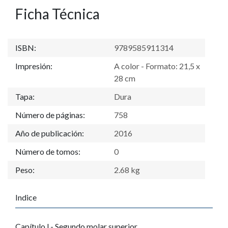
Ficha Técnica
ISBN:
9789585911314
Impresión:
A color - Formato: 21,5 x
28 cm
Tapa:
Dura
Número de páginas:
758
Año de publicación:
2016
Número de tomos:
0
Peso:
2.68 kg
Indice
Capítulo I.- Segundo molar superior.