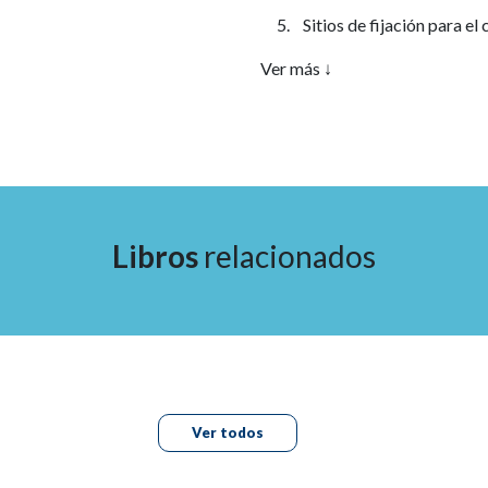
5.
Sitios de fijación para el 
Ver más ↓
6.
Pared abdominal ventrol
7.
Anatomía lateral
8.
Referencias del uréter
9.
Anatomía dorsal y lateral
Libros
relacionados
10.
Área del promontorio
11.
Espacio prevesical, liga
de la fascia pélvica
12.
Espacio vesicovaginal
Ver todos
13.
Disección dorsolateral de