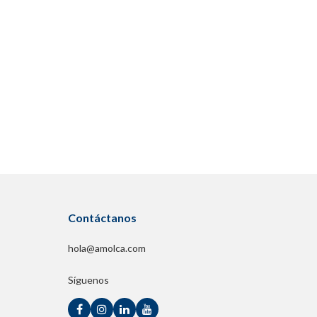
olapso apical exteriorizado y el rectocele
olapso de la cúpula vaginal
nterocele
Contáctanos
 del uretrocistocele
hola@amolca.com
de los prolapsos de los compartimientos anterior,
Síguenos
ateral laparoscópica con preservación del útero