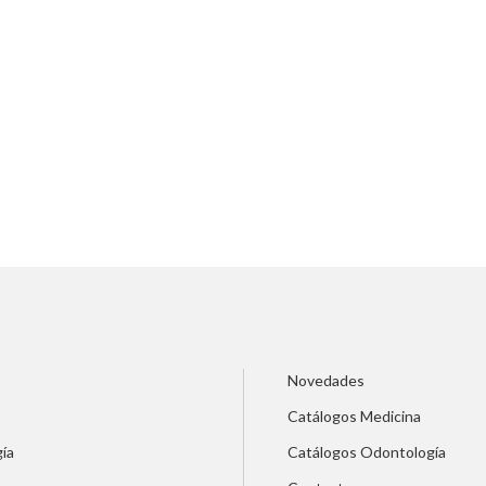
14.
Tabique rectovaginal
15.
Espacio pararrectal
16.
Cistocele
17.
Aspectos externos del pr
18.
Aspectos externos del pr
19.
Aspectos externos del e
20.
Aspectos laparoscópicos
Novedades
21.
Aspectos laparoscópicos 
Catálogos Medicina
medio y posterior
ía
Catálogos Odontología
22.
Técnicas de suspensión l