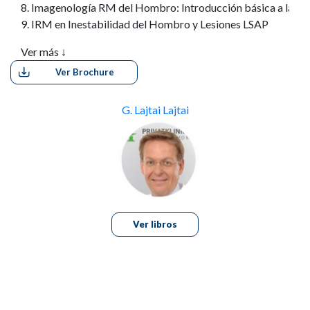
8. Imagenología RM del Hombro: Introducción básica a la I
9. IRM en Inestabilidad del Hombro y Lesiones LSAP
10. Reparaciones Artroscópicas de la Inestabilidad: Anterior,
Ver más ↓
11. Inestabilidad Posterior y Posteroinferior
Ver Brochure
12. Inestabilidades Menores del Hombro
13. Lesiones de la Tróclea
14. Tratamiento Artroscópico de las Lesiones del Labro Super
G. Lajtai Lajtai
15. Pinzamiento Posterosuperior
16. Evaluación por IRM del Manguito Rotador, Articulación A
17. Síndromes de Pinzamiento
18. Descompresión Subacromial Artroscópica
19. Tratamiento Artroscópico de la Tendinitis Calcificante 
20. Tratamiento Artroscópico de Desgarres Significativos d
21. Resección Artroscópica de la Clavícula Lateral
Ver libros
22. Manejo Artroscópico del Hombro Congelado
23. Reconstrucción Artroscópica de Fracturas del Glenoides