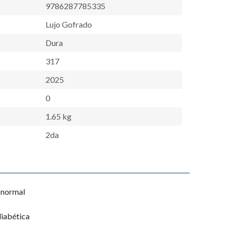
9786287785335
Lujo Gofrado
Dura
317
2025
0
1.65 kg
2da
 normal
iabética