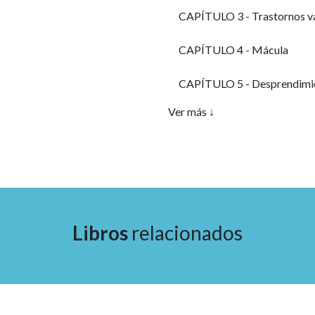
CAPÍTULO 3 - Trastornos vas
CAPÍTULO 4 - Mácula
CAPÍTULO 5 - Desprendimien
Ver más ↓
CAPÍTULO 6 - Inflamación
CAPÍTULO 7 - Herencia
CAPÍTULO 8 - Tumores ocular
CAPÍTULO 9 - Varios
Libros
relacionados