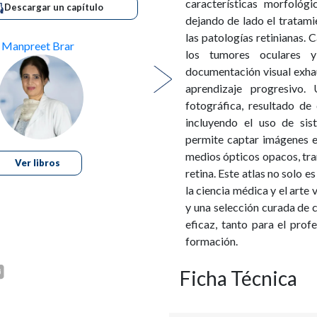
características morfoló
Descargar un capítulo
dejando de lado el tratami
las patologías retinianas. 
Manpreet Brar
Mansi Sharma
los tumores oculares y
documentación visual exhau
aprendizaje progresivo.
fotográfica, resultado de
incluyendo el uso de si
permite captar imágenes en
medios ópticos opacos, tra
Ver libros
Ver libros
retina. Este atlas no solo e
la ciencia médica y el arte 
y una selección curada de c
eficaz, tanto para el pro
formación.
Ficha Técnica