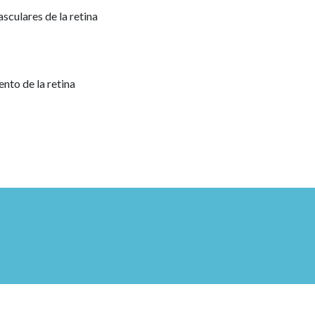
culares de la retina
to de la retina
es y trastornos del nervio óptico