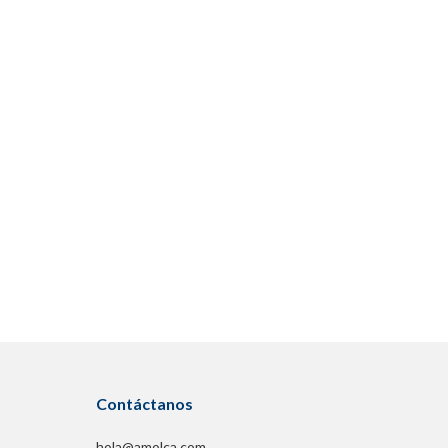
Contáctanos
hola@amolca.com