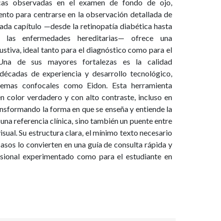
gicas observadas en el examen de fondo de ojo,
ento para centrarse en la observación detallada de
Cada capítulo —desde la retinopatía diabética hasta
S. P. S. Grewal
 las enfermedades hereditarias— ofrece una
stiva, ideal tanto para el diagnóstico como para el
 Una de sus mayores fortalezas es la calidad
 décadas de experiencia y desarrollo tecnológico,
stemas confocales como Eidon. Esta herramienta
 color verdadero y con alto contraste, incluso en
nsformando la forma en que se enseña y entiende la
Ver libros
s una referencia clínica, sino también un puente entre
visual. Su estructura clara, el mínimo texto necesario
asos lo convierten en una guía de consulta rápida y
fesional experimentado como para el estudiante en