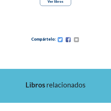
21.- Terapia endocrina para el cáncer metastático de próstata
Ver libros
22.- Quimioterapia en cáncer de próstata refractario a horm
23.- Agentes de investigación
24.- Complicaciones de la prostatectomía radical
25.- Efectos secundarios del tratamiento
26.- Seguimiento de los pacientes después del tratamiento del
Índice
Compártelo:
Libros
relacionados