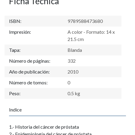
Ficha Técnica
ISBN:
9789588473680
Impresión:
A color - Formato: 14 x
21.5 cm
Tapa:
Blanda
Número de páginas:
332
Año de publicación:
2010
Número de tomos:
0
Peso:
0.5 kg
Indice
1.- Historia del cáncer de próstata
2.- Epidemiología del cáncer de próstata