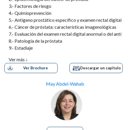
3.- Factores de riesgo
4.- Quimioprevención
5.- Antígeno prostático específico y examen rectal digital en e
6.- Cáncer de próstata: características imagenológicas
7.- Evaluación del examen rectal digital anormal o del antíge
8.- Patología de la próstata
9.- Estadiaje
10.- Factores pronósticos y factores predictivos en el cáncer
Ver más ↓
11.- Neoplasia intraepitelial prostática de alto grado
Ver Brochure
Descargar un capítulo
12.- Radioterapia de haz externo
13.- Radiación de los nódulos pélvicos en el cáncer de próstat
14.- Braquiterapia de la próstata
May Abdel-Wahab
15.- Prostatectomía radical
16.- Radioterapia postprostatectomía
17.- Crioterapia para el cáncer de próstata
18.- Supresión de andrógeno adyuvante para el cáncer de pró
19.- Recurrencia del cáncer de próstata
20.- Cáncer metastático de próstata