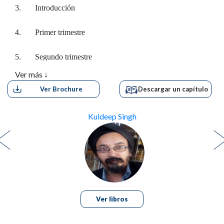
3. Introducción
4. Primer trimestre
5. Segundo trimestre
Ver más ↓
6. Tercer trimestre
Ver Brochure
Descargar un capítulo
7. Ley PCPNDT
Kuldeep Singh
8. Ergonomía para la reducción del riesgo de lesiones en
ecografía
9. Obtención de imágenes obstétricas en 3D (el mundo
está cambiando)
Ver libros