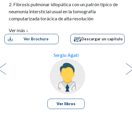
2. Fibrosis pulmonar idiopática con un patrón típico de
neumonía intersticial usual en la tomografía
computarizada torácica de alta resolución
Ver más ↓
3. Fibrosis pulmonar idiopática en un fumador con patrón
Ver Brochure
Descargar un capítulo
de neumonía intersticial usual indeterminado en la
tomografía computarizada de alta resolución
Sergio Agati
4. Anomalías pulmonares intersticiales que evolucionan a
neumonía intersticial inespecífica comprobada
histológicamente
PARTE II Enfermedades pulmonares intersticiales
asociadas al tabaquismo
Ver libros
5. Bronquiolitis respiratoria, enfermedad pulmonar
intersticial