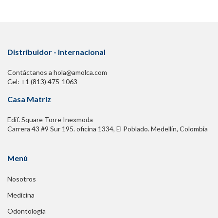
14. Enfermedad pulmonar intersticial asociada al
síndrome antisintetasa
Distribuidor - Internacional
PARTE V Enfermedades pulmonares intersticiales raras
Contáctanos a hola@amolca.com
y ultrarraras
Cel: +1 (813) 475-1063
Casa Matriz
15. Microlitiasis alveolar pulmonar: una enfermedad
ultrarrara
Edif. Square Torre Inexmoda
Carrera 43 #9 Sur 195. oficina 1334, El Poblado. Medellín, Colombia
16. Proteinosis alveolar pulmonar en una mujer con
insuficiencia respiratoria y patrón de “empedrado loco”
Menú
en la tomografía computarizada de tórax
Nosotros
17. Fibroelastosis pleuroparenquimatosa idiopática en
una mujer que nunca ha fumado con antecedentes de
Medicina
neumonitis por hipersensibilidad
Odontología