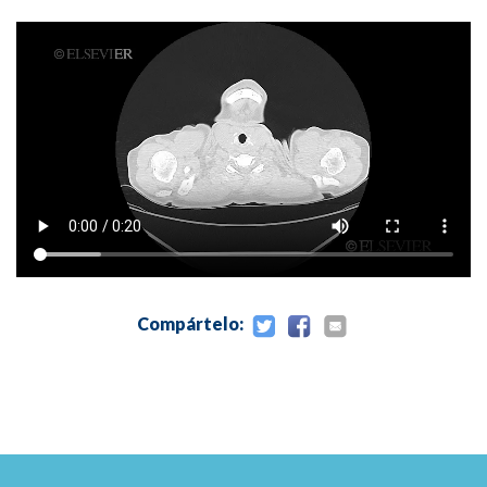
6. Neumonía intersticial descamativa complicada por
osteonecrosis de la cabeza femoral inducida por
glucocorticoides en un exfumador
7. Histiocitosis de células de Langerhans pulmonar en un
hombre joven que se queja de tos seca y disnea de
esfuerzo
8. Fibrosis pulmonar y enfisema combinados en un
fumador con volúmenes pulmonares aparentemente
normales
Compártelo:
PARTE III Enfermedades pulmonares granulomatosas
9. Adenomegalias cervicales y nódulos pulmonares
centrolobulillares por sarcoidosis