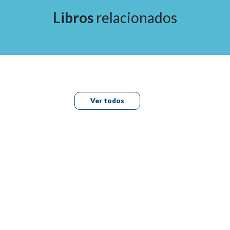
10. Infiltrados pulmonares recidivantes, asma grave y
Libros
relacionados
eosinofilia con manifestaciones sistémicas
11. Enfermedad parenquimatosa pulmonar difusa con
granulomas en el colon y los ganglios linfáticos
cervicales por tuberculosis
Ver todos
PARTE IV Enfermedades pulmonares asociadas a
enfermedades del tejido conjuntivo
12. Fibrosis pulmonar y nódulo pulmonar solitario en la
artritis reumatoide oculta
13. Enfermedad pulmonar intersticial con patrón en
tomografía de alta resolución de neumonía intersticial
usual en un paciente con esclerosis sistémica
desconocida