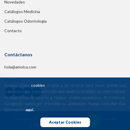
Novedades
Catálogos Medicina
Catálogos Odontología
Contacto
Contáctanos
hola@amolca.com
Síguenos
Amolca Utiliza
cookies
propias y de terceros para hacer posible que
puedas navegar en nuestro sitio web desde tu localidad, así como mejorar
tu experiencia de usuario y realizar análisis estadísticos. Al continuar
navegando damos por entendido su aceptación. Puedes consultar más
información
aquí
.
Copyright 2026 Editorial Amolca
|
Términos y condiciones
|
Aceptar Cookies
Políticas y privacidad
|
Políticas de envío