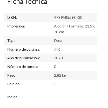
Ficha Técnica
ISBN:
9789585598430
Impresión:
A color - Formato: 21,5 x
28 cm
Tapa:
Dura
Número de páginas:
796
Año de publicación:
2020
Número de tomos:
0
Peso:
2.82 kg
Edición:
3
Indice