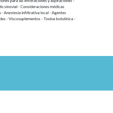
ones para las infiltraciones y aspiraciones -
uido sinovial - Consideraciones médicas
 - Anestesia infiltrativa local - Agentes
des - Viscosuplementos - Toxina botulínica -
ltrasonido musculoesquelético -
postquirúrgicos - Documentación del
 Coding - Consentimiento informado -
ia
Infiltración local para bloqueo de campo -
Bloqueo de nervio facial - Bloqueo de nervio
ar - Bloqueo de nervio infraorbitario -
 Bloqueo del pliegue mucoso
 LA PIEL
de - Warts comunes - Granuloma anular y
enignas, inflamatorias - Prurigo nodular y
nignas, inflamatorias
lar - Neuralgia occipital mayor - Strain and