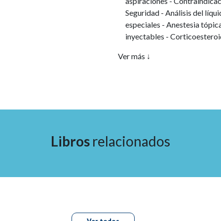
aspiraciones - Contraindicaci
Seguridad - Análisis del líq
especiales - Anestesia tópica
inyectables - Corticoesteroi
Otros - Equipo - Técnica - U
Ver más ↓
Complicaciones - Cuidados 
procedimiento - Billing and
Medicina basada en evidenc
3. ANESTESIA DE LA PIEL
Infiltración local directa - 
Bloqueo de nervio digital - 
supraorbitario y supratrocle
Libros
relacionados
Bloqueo del nervio mental -
4. PIEL Y ESTRUCTURAS DE
Chalazion - Cicatriz queloi
otras dermatosis delgadas, b
otras dermatosis gruesas, be
5. CABEZA Y CUELLO
Articulación temporomandibu
Ver todos