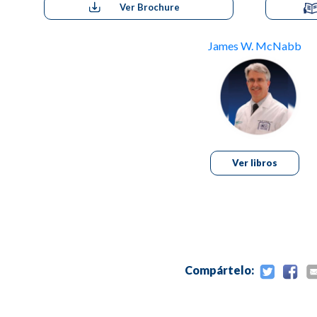
Ver Brochure
James W. McNabb
Ver libros
Compártelo: