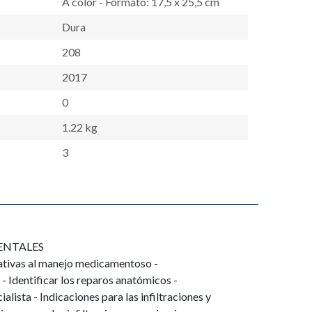
A color - Formato: 17,5 x 25,5 cm
Dura
208
2017
0
1.22 kg
3
ENTALES
nativas al manejo medicamentoso -
 Identificar los reparos anatómicos -
alista - Indicaciones para las infiltraciones y