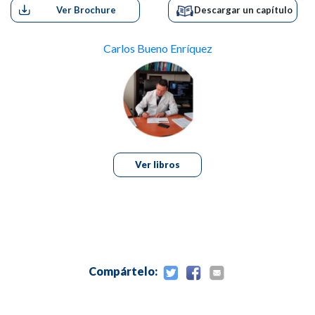
Ver Brochure
Descargar un capítulo
Enzimas Útiles en el Diagnóstico y Seguimiento Oncológico
Tipos de Alteraciones Enzimáticas
Causas que Producen Alteración de las Concentraciones Enzi
Carlos Bueno Enríquez
Causas que Producen Alteración de la Concentración Plasmá
Principales Enzimas Usadas en Diagnóstico Médico
CAPÍTULO 7: MONITOREO DE DROGAS TERAPÉUTICA
CAPÍTULO 8: PRUEBAS DE AUTOINMUNIDAD
CAPÍTULO 9: ELECTROFORESIS EN EL ESTUDIO DE P
CAPÍTULO 10: TOMA Y CONSERVACIÓN DE MUESTRAS
Bibliografía
Ver libros
Compártelo: