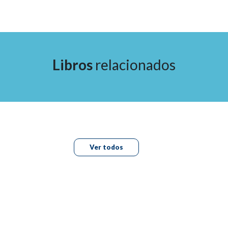
Proyección y forma de la punta
Ejemplos de proyecciones nasales particulares
Abordaje artístico práctico
Capítulo 5: Toxina botulínica: cómo, cuándo y por qué
Introducción
Libros
relacionados
Material usado
Preparación de los materiales
Preparación del vlstabex/vlstabel/cosmetic botox 50 u
Preparación del azzalure 125u
Filosofía de la dilución baja
Indicaciones
Estudio del paciente
Ver todos
Preparación del paciente
Tratamiento
Protocolo completo de inyecciones con toxina botulínica A
Efectos secundarios del uso de la toxina botulínica A
Capítulo 6: Escultura nasal con relleno
Tratamiento con relleno
La técnica