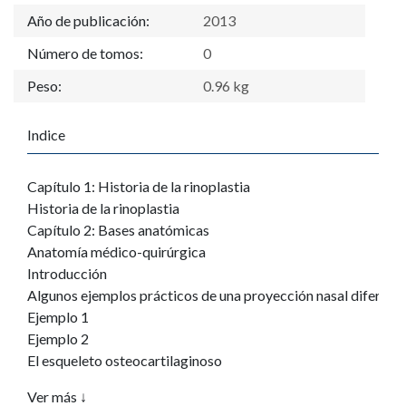
Año de publicación:
2013
Número de tomos:
0
Peso:
0.96 kg
Indice
Capítulo 1: Historia de la rinoplastia
Historia de la rinoplastia
Capítulo 2: Bases anatómicas
Anatomía médico-quirúrgica
Introducción
Algunos ejemplos prácticos de una proyección nasal diferent
Ejemplo 1
Ejemplo 2
El esqueleto osteocartilaginoso
Músculos de la pirámide nasal
Ver más ↓
La raíz nasal: músculos procerus y corrugadores