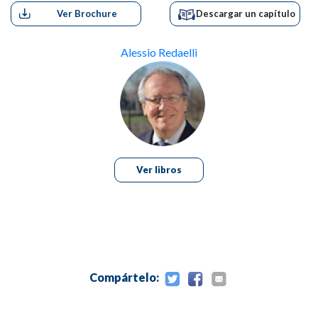
Ver Brochure
Descargar un capítulo
Músculo procerus, corrugador y depresor de la ceja
Músculo elevador del labio superior y del ala de la nariz
Músculo nasal
Alessio Redaelli
Dilatador de la nariz
Depresor del tabique nasal (depressor septum nasi)
Vasculatura
Inervación
La piel
Capítulo 3: Estudio del paciente y de la fotografía
Introducción
Ver libros
Estudio general de la cara
Estudio detallado de la nariz
Análisis fotográfico
Proyecciones de base
Capítulo 4: Abordaje artístico para la rinoplastia
Anatomía artística de la nariz
Compártelo:
Base
Perfil