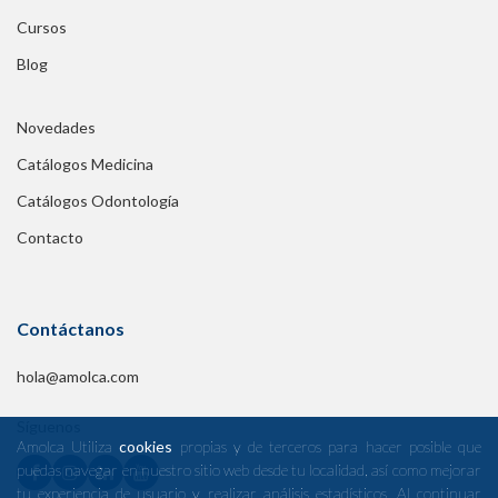
Cursos
Blog
Novedades
Catálogos Medicina
Catálogos Odontología
Contacto
Contáctanos
hola@amolca.com
Síguenos
Amolca Utiliza
cookies
propias y de terceros para hacer posible que
puedas navegar en nuestro sitio web desde tu localidad, así como mejorar
tu experiencia de usuario y realizar análisis estadísticos. Al continuar