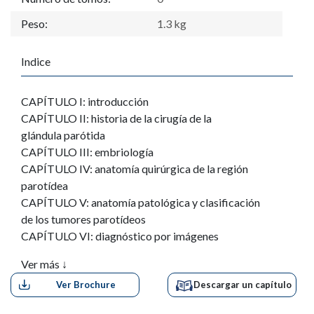
Peso:
1.3 kg
Indice
CAPÍTULO I: introducción
CAPÍTULO II: historia de la cirugía de la
glándula parótida
CAPÍTULO III: embriología
CAPÍTULO IV: anatomía quirúrgica de la región
parotídea
CAPÍTULO V: anatomía patológica y clasificación
de los tumores parotídeos
CAPÍTULO VI: diagnóstico por imágenes
CAPÍTULO VII: tratamiento de los tumores benignos
Ver más ↓
CAPÍTULO VIII: técnica básica de la parotidectomía
Ver Brochure
Descargar un capítulo
superficial con conservación del
nervio facial